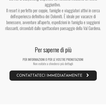
aggiuntivo
.
Il
resort
è
perfetto
per
coppie
,
famiglie
e
viaggiatori
attivi
in
cerca
dell
'
esperienza
definitiva
dei
Dolomiti
.
È
ideale
per
vacanze
di
benessere
,
avventure
all
'
aperto
,
espedizioni
in
famiglia
e
soggiorni
rilassanti
,
circondati
dallo
spettacolare
paesaggio
della
Val
Gardena
.
Per saperne di più
PER INFORMAZIONI O PER LE VOSTRE PRENOTAZIONI
Non esitate a chiederci più dettagli
CONTATTATECI IMMEDIATAMENTE