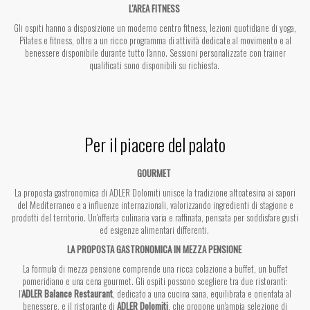
L'AREA FITNESS
Gli ospiti hanno a disposizione un moderno centro fitness, lezioni quotidiane di yoga,
Pilates e fitness, oltre a un ricco programma di attività dedicate al movimento e al
benessere disponibile durante tutto l'anno. Sessioni personalizzate con trainer
qualificati sono disponibili su richiesta.
Per il piacere del palato
GOURMET
La proposta gastronomica di ADLER Dolomiti unisce la tradizione altoatesina ai sapori
del Mediterraneo e a influenze internazionali, valorizzando ingredienti di stagione e
prodotti del territorio. Un'offerta culinaria varia e raffinata, pensata per soddisfare gusti
ed esigenze alimentari differenti.
LA PROPOSTA GASTRONOMICA IN MEZZA PENSIONE
La formula di mezza pensione comprende una ricca colazione a buffet, un buffet
pomeridiano e una cena gourmet. Gli ospiti possono scegliere tra due ristoranti:
l'
ADLER Balance Restaurant
, dedicato a una cucina sana, equilibrata e orientata al
benessere, e il ristorante di
ADLER Dolomiti
, che propone un'ampia selezione di