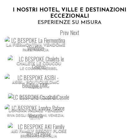
I NOSTRI HOTEL, VILLE E DESTINAZIONI
ECCEZIONALI
ESPERIENZE SU MISURA
Prev
Next
LA FIERMONTINA VENDÔME
PARIS, FRANCIA
CHALETS LE COUCOU
LE COUCOU, MÉRIBEL
ASIBI - BOUTIQUE DMC
MAROC
CASALI DI CASOLE
CASOLE D’ELSA, TOSCANA, ITALIA
LONDRA PALACE VENEZIA
RIVA DEGLI SCHIAVONI, VENEZIA,
ITALIA
AKI FAMILY RESORT PLOSE
BRESSANONE, ITALIA