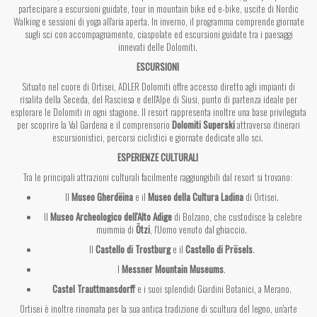
partecipare a escursioni guidate, tour in mountain bike ed e-bike, uscite di Nordic
Walking e sessioni di yoga all'aria aperta. In inverno, il programma comprende giornate
sugli sci con accompagnamento, ciaspolate ed escursioni guidate tra i paesaggi
innevati delle Dolomiti.
ESCURSIONI
Situato nel cuore di Ortisei, ADLER Dolomiti offre accesso diretto agli impianti di
risalita della Seceda, del Rasciesa e dell'Alpe di Siusi, punto di partenza ideale per
esplorare le Dolomiti in ogni stagione. Il resort rappresenta inoltre una base privilegiata
per scoprire la Val Gardena e il comprensorio
Dolomiti Superski
attraverso itinerari
escursionistici, percorsi ciclistici e giornate dedicate allo sci.
ESPERIENZE CULTURALI
Tra le principali attrazioni culturali facilmente raggiungibili dal resort si trovano:
Il
Museo Gherdëina
e il
Museo della Cultura Ladina
di Ortisei.
Il
Museo Archeologico dell'Alto Adige
di Bolzano, che custodisce la celebre
mummia di
Ötzi
, l'Uomo venuto dal ghiaccio.
Il
Castello di Trostburg
e il
Castello di Prösels
.
I
Messner Mountain Museums
.
Castel Trauttmansdorff
e i suoi splendidi Giardini Botanici, a Merano.
Ortisei è inoltre rinomata per la sua antica tradizione di scultura del legno, un'arte