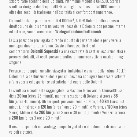
straordinario scenario delle Dolomiti, Patrimonio Mondiale UNESCO. Storica
struttura d'origine del Gruppo ADLER, accoglie i suoi ospiti dal
1810
, unendo
oltre due secoli di tradizione nell'ospitalità al comfort contemporaneo.
Circondato da un parco privato di
4.000 m²
, ADLER Dolomiti offre accesso
diretto a uno dei più ampi universi wellness delle Dolomiti, con piscine interne
ed esterne, saune, aree relax e
17 eleganti cabine trattamenti
.
La sua posizione privilegiata lo rende il punto di partenza ideale per vivere la
montagna durante tutto l'anno. Grazie all'accesso diretto al
comprensorio
Dolomiti Superski
e a una vasta rete di sentieri escursionistici e
percorsi ciclabili, gli ospiti possono praticare numerose attività outdoor in ogni
stagione.
Pensato per coppie, famiglie, viaggiatori individuali e amanti della natura, ADLER
Dolomiti è la destinazione ideale per chi desidera coniugare benessere, attività
all'aria aperta ed esperienze autentiche nel cuore delle Dolomiti.
La struttura è facilmente raggiungibile: la stazione ferroviaria di Chiusa/Klausen
dista
20 km
(circa 25 minuti), mentre la stazione di Bolzano si trova a
36
km
(circa 40 minuti). Gli aeroporti più vicini sono Bolzano, a
40 km
(circa 50
minuti), Innsbruck, a
120 km
(circa 1 ora e 20 minuti), e Verona, a
170 km
(circa
2 ore). Milano dista
280 km
(circa 3 ore e 30 minuti), mentre Venezia si trova
a
260 km
(circa 3 ore e 20 minuti).
Il resort dispone di un parcheggio coperto gratuito e di colonnine di ricarica per
veicoli elettrici.