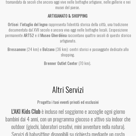
tramandata da secoli che ancora oggi vive nelle botteghe artigiane, nelle gallerie e nei
musei del paese.
ARTIGIANATO & SHOPPING
Ortisei
:
l’intaglio del legno
rappresenta l’identità storica della città, una tradizione
documentata dal XVII secolo e ancora viva oggi nelle botteghe locali. L’esposizione
permanente
ART52
e il
Museo Gherdëina
raccontano quattro secoli di questo storico
artigianato.
Bressanone
(24 km) e
Bolzano
(36 km): centri storici e passeggiate dedicate allo
shopping.
Brenner Outlet Center
(70 km).
Altri Servizi
Progetta
i
tuoi
eventi
privati
ed
esclusivi
L
'
AKI
Kids
Club
è
incluso
nel
soggiorno
e
accoglie
ogni
giorno
bambini
dai
4
anni
,
con
un
programma
giocoso
e
attivo
sia
indoor
che
outdoor
(
giochi
,
laboratori
creativi
,
mini
avventure
nella
natura
).
Servizi
di
babysitting
disponibili
su
richiesta
mediante
un
costo