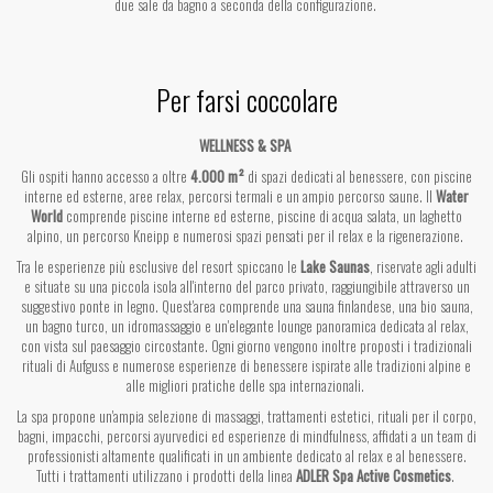
due sale da bagno a seconda della configurazione.
Per farsi coccolare
WELLNESS & SPA
Gli ospiti hanno accesso a oltre
4.000 m²
di spazi dedicati al benessere, con piscine
interne ed esterne, aree relax, percorsi termali e un ampio percorso saune. Il
Water
World
comprende piscine interne ed esterne, piscine di acqua salata, un laghetto
alpino, un percorso Kneipp e numerosi spazi pensati per il relax e la rigenerazione.
Tra le esperienze più esclusive del resort spiccano le
Lake Saunas
, riservate agli adulti
e situate su una piccola isola all'interno del parco privato, raggiungibile attraverso un
suggestivo ponte in legno. Quest'area comprende una sauna finlandese, una bio sauna,
un bagno turco, un idromassaggio e un'elegante lounge panoramica dedicata al relax,
con vista sul paesaggio circostante. Ogni giorno vengono inoltre proposti i tradizionali
rituali di Aufguss e numerose esperienze di benessere ispirate alle tradizioni alpine e
alle migliori pratiche delle spa internazionali.
La spa propone un'ampia selezione di massaggi, trattamenti estetici, rituali per il corpo,
bagni, impacchi, percorsi ayurvedici ed esperienze di mindfulness, affidati a un team di
professionisti altamente qualificati in un ambiente dedicato al relax e al benessere.
Tutti i trattamenti utilizzano i prodotti della linea
ADLER Spa Active Cosmetics
.