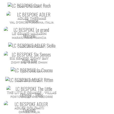
SAINT ROCH
COURCHEVEL 1850, FRANCIA
ADLER THERMAE
VAL D'ORCIA, TOSCANA, ITALIA
LE GRAND MAZARIN
MARAIS, PARIGI FRANCIA
ADLER SICILIA
SICILIA, ITALIA
SIX SENSES ZIGHY BAY
ZIGHY BAY - DIBBA, OMAN
LE COUCOU
MÉRIBEL, FRANCIA
ADLER RITTEN
SOPRABOLZANO, ITALIA
THE LITTLE ORANGE - VILLAS
PORTOGALLO AND AZZORRE
ADLER DOLOMITI
ORTISEI, ITALIA