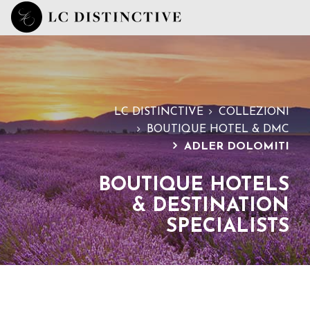
HOME
A PROPOSITO
SERVIZI
LC DISTINCTIVE
COLLEZIONI
BOUTIQUE HOTEL & DMC
COLLEZIONI
ADLER DOLOMITI
MAGAZINE
BOUTIQUE HOTELS
DICONO DI NOI
& DESTINATION
CONTATTI
SPECIALISTS