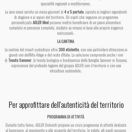
specialità regionali e mediterranee.
La sera viene servito un menu gourmet di
4 o 5 portate
, ispirato ai migliori ingredienti
di stagione e ai sapori del territorio. Gli ospiti che seguono un programma
personalizzato
ADLER Med
possono inoltre beneficiare di un piano alimentare
completo in pensione completa, studiato su misura in base alle proprie esigenze
nutrizionali.
LA CANTINA
La cantina del resort custodisce oltre
300 etichette
, con una particolare attenzione ai
grandi vini dell'Alto Adige e del resto d'Italia. La selezione comprende anche i vini
di
Tenuta Sanoner
, la tenuta biologica e biodinamica della famiglia Sanoner in Toscana,
espressione del profondo legame del gruppo ADLER con il territorio e con una
viticoltura sostenibile.
Per approfittare dell’autenticità del territorio
PROGRAMMA DI ATTIVITÀ
Durante tutto l'anno, ADLER Dolomiti propone un ricco programma di attività dedicate
al benessere, al movimento e alla scoperta del territorio. In estate, gli ospiti possono