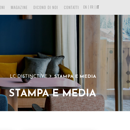
EN
FR
IT
ONI
MAGAZINE
DICONO DI NOI
CONTATTI
LC DISTINCTIVE
STAMPA E MEDIA
STAMPA E MEDIA