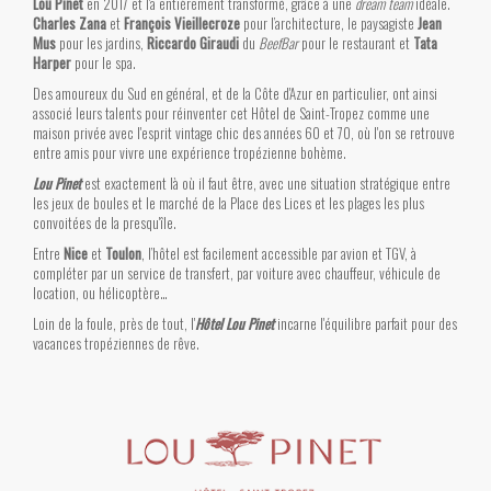
Lou Pinet
en 2017 et l'a entièrement transformé, grâce à une
dream team
idéale.
Charles Zana
et
François Vieillecroze
pour l’architecture, le paysagiste
Jean
Mus
pour les jardins,
Riccardo Giraudi
du
BeefBar
pour le restaurant et
Tata
Harper
pour le spa.
Des amoureux du Sud en général, et de la Côte d'Azur en particulier, ont ainsi
associé leurs talents pour réinventer cet Hôtel de Saint-Tropez comme une
maison privée avec l'esprit vintage chic des années 60 et 70, où l'on se retrouve
entre amis pour vivre une expérience tropézienne bohème.
Lou Pinet
est exactement là où il faut être, avec une situation stratégique entre
les jeux de boules et le marché de la Place des Lices et les plages les plus
convoitées de la presqu'île.
Entre
Nice
et
Toulon
, l’hôtel est facilement accessible par avion et TGV, à
compléter par un service de transfert, par voiture avec chauffeur, véhicule de
location, ou hélicoptère…
Loin de la foule, près de tout, l'
Hôtel Lou Pinet
incarne l'équilibre parfait pour des
vacances tropéziennes de rêve.