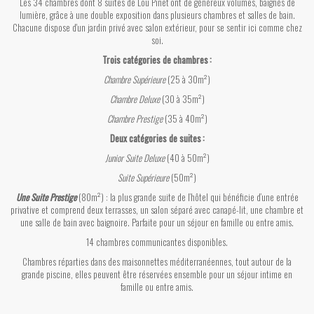
Les 34 chambres dont 8 suites de Lou Pinet ont de généreux volumes, baignés de
lumière, grâce à une double exposition dans plusieurs chambres et salles de bain.
Chacune dispose d'un jardin privé avec salon extérieur, pour se sentir ici comme chez
soi.
Trois catégories de chambres :
Chambre Supérieure
(25 à 30m²)
Chambre Deluxe
(30 à 35m²)
Chambre Prestige
(35 à 40m²)
Deux catégories de suites :
Junior Suite Deluxe
(40 à 50m²)
Suite Supérieure
(50m²)
Une Suite Prestige
(80m²) : la plus grande suite de l’hôtel qui bénéficie d’une entrée
privative et comprend deux terrasses, un salon séparé avec canapé-lit, une chambre et
une salle de bain avec baignoire. Parfaite pour un séjour en famille ou entre amis.
14 chambres communicantes disponibles.
Chambres réparties dans des maisonnettes méditerranéennes, tout autour de la
grande piscine, elles peuvent être réservées ensemble pour un séjour intime en
famille ou entre amis.