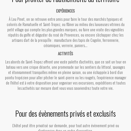
EXPÉRIENCES
À Lou Pinet, on se retrouve entre amis pour faire le tour des marchés typiques et
colorés de Ramatuelle et Saint-Tropez, ou flâner au milieu des luxueuses vitrines du
petit village qui compte les plus grandes marques, ou faire une visite des vignobles
réputés du golfe et déguster du rosé de Provences, ou encore s'échapper chez les
artisans d’art de la presqu’île : manufacture des tapis de Cogolin, ferronnerie,
céramiques, verrerie, paniers...
ACTIVITÉS
Les abords de Saint-Tropez offrent une vaste palette d'activités, que ce soit un tour en
bateau vers une crique déserte, une promenade sur les sentiers du littoral, sauvages
et étonnamment tranquilles même en pleine saison, ou une échappée à bord d’un
pointu tropézien pour aller pêcher le saint-pierre ou les rougets, l’expérience manager
de l’hôtel est à votre disposition pour organiser vos excursions, expéditions et toutes
les activités sur mesure dont vous vous souviendrez toute votre vie.
Pour des évènements privés et exclusifs
L’hôtel peut être privatisé sur demande,
pour tout autre évènement privé ou
d’entreprise
dans un cadre d’exception.