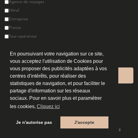
Agence de voyages
Hôtel
Entreprise
Presse
Tour-opérateur
MICE
En poursuivant votre navigation sur ce site,
Autre
vous acceptez l'utilisation de Cookies pour
vous proposer des publicités adaptées à vos
centres d'intérêts, pour réaliser des
statistiques de navigation, et pour faciliter le
partage d'information sur les réseaux
sociaux. Pour en savoir plus et paramétrer
les cookies,
Cliquez ici
Je n'autorise pas
J'accepte
© 2026
LC DISTINCTIVE
Mentions Légales
Politique De Confidentialité