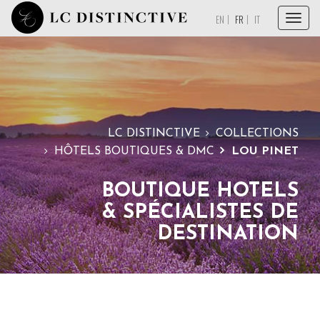
Menu
EN
FR
IT
ACCUEIL
À PROPOS
SERVICES
LC DISTINCTIVE
COLLECTIONS
COLLECTIONS
HÔTELS BOUTIQUES & DMC
LOU PINET
MAGAZINE
BOUTIQUE HOTELS
PAROLE À NOS PARTENAIRES
& SPÉCIALISTES DE
CONTACT
DESTINATION