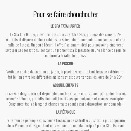
Pour se faire chouchouter
LE SPA TATA HARPER
Le Spa Tata Harper, ouvert tous les jours de 10h à 20h, propose des soins 100%
naturels et dispose de deux cabines de soins - dont une double-, un hammam et une
salle de fitness.
Un peu à l'écart, il offre l'isolement idéal pour pouvoir pleinement
savourer ses sensations, pendant un moment spa & massage ou une séance de remise
en forme à la salle de fitness.
LA PISCINE
Véritable centre d'attraction du jardin, la piscine structure tout l'espace extérieur et
fait le lien entre les différentes maisons et est ouverte tous les jours de 8h à 20h.
ACCUEIL ENFANTS
Un service de garderie est disponible pour les enfants et un accueil particulier leur est
réservé : peluche, produits d’accueil Jacadi ainsi que peignoirs et chaussons adaptés.
Baignoires, tapis à langer et chaises hautes sont aussi à disposition sur demande.
LA PÉTANQUE
Le terrain de pétanque vous donne l’occasion de se frotter au sport le plus populaire
de la Provence de Pagnol tout en savourant un cocktail préparé par le Chef Barman
entre deux parties dans un transat.