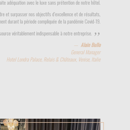
aite adéquation avec le luxe sans prétention de notre hôtel.
dre et surpasser nos objectifs d’excellence et de résultats,
nt durant la période compliquée de la pandémie Covid-19.
ssource véritablement indispensable à notre entreprise.
Alain Bullo
General Manager
Hotel Londra Palace, Relais & Châteaux, Venise, Italie