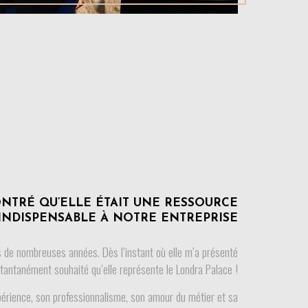
NTRÉ QU’ELLE ÉTAIT UNE RESSOURCE
INDISPENSABLE À NOTRE ENTREPRISE
 de nombreuses années. Dès l’instant où elle m’a présenté
nstantanément souhaité qu’elle représente le Londra Palace !
érience, son professionnalisme, son amour du métier et sa