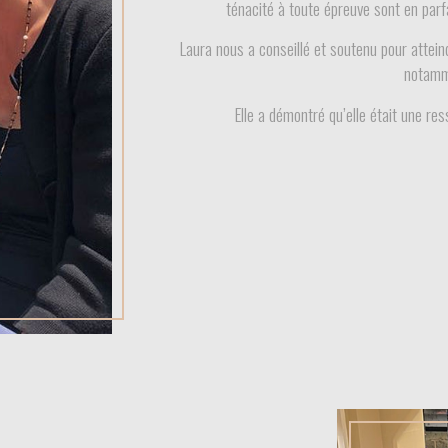
ténacité à toute épreuve sont en parf
Laura nous a conseillé et soutenu pour attein
notamme
Elle a démontré qu’elle était une re