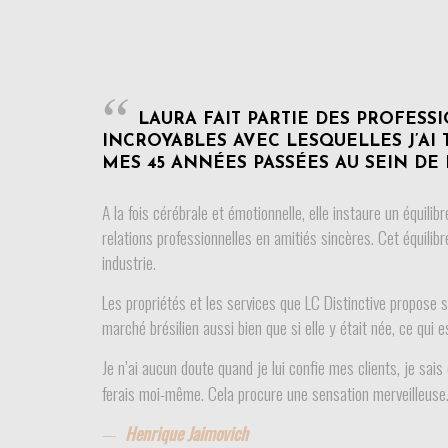
LAURA FAIT PARTIE DES PROFESS
INCROYABLES AVEC LESQUELLES J’AI 
MES 45 ANNÉES PASSÉES AU SEIN DE 
A la fois cérébrale et émotionnelle, elle instaure un équili
relations professionnelles en amitiés sincères. Cet équilib
industrie.
Les propriétés et les services que LC Distinctive propose 
marché brésilien aussi bien que si elle y était née, ce qui e
Je n’ai aucun doute quand je lui confie mes clients, je sais
ferais moi-même. Cela procure une sensation merveilleuse
Henrique Jaimovich