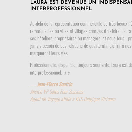
LAURA EST DEVENUE UN INDISPENSAB
INTERPROFESSIONNEL
Au-delà de la représentation commerciale de très beaux hôt
remarquables ou villes et villages chargés d'histoire, Laur
ses hôteliers, propriétaires ou managers, et nous tous - p
jamais besoin de ces relations de qualité afin d'offrir à no
marqueront leurs vies.
Professionnelle, disponible, toujours souriante, Laura est d
interprofessionnel.
Jean-Pierre Soutric
Ancien VP Sales Four Seasons
Agent de Voyage affilié à BTS Belgique Virtuoso