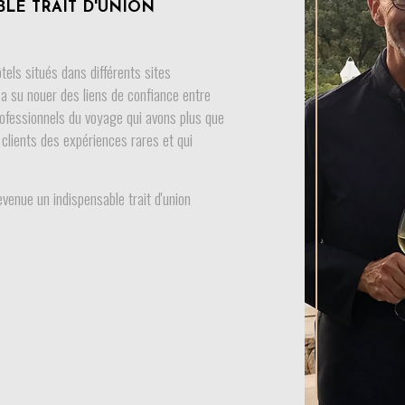
LE TRAIT D'UNION
els situés dans différents sites
a a su nouer des liens de confiance entre
rofessionnels du voyage qui avons plus que
s clients des expériences rares et qui
evenue un indispensable trait d'union