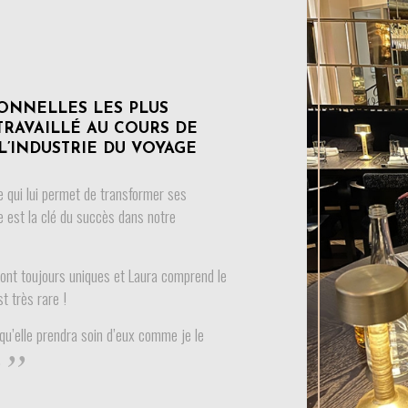
IONNELLES LES PLUS
TRAVAILLÉ AU COURS DE
L’INDUSTRIE DU VOYAGE
bre qui lui permet de transformer ses
re est la clé du succès dans notre
sont toujours uniques et Laura comprend le
st très rare !
 qu’elle prendra soin d’eux comme je le
.