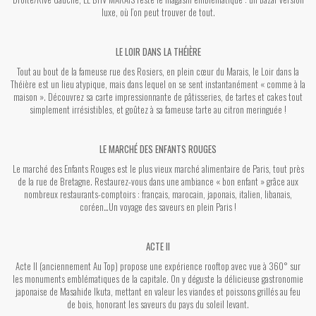
luxe, où l’on peut trouver de tout.
LE LOIR DANS LA THÉIÈRE
Tout au bout de la fameuse rue des Rosiers, en plein cœur du Marais, le Loir dans la
Théière est un lieu atypique, mais dans lequel on se sent instantanément « comme à la
maison ». Découvrez sa carte impressionnante de pâtisseries, de tartes et cakes tout
simplement irrésistibles, et goûtez à sa fameuse tarte au citron meringuée !
LE MARCHÉ DES ENFANTS ROUGES
Le marché des Enfants Rouges est le plus vieux marché alimentaire de Paris, tout près
de la rue de Bretagne. Restaurez-vous dans une ambiance « bon enfant » grâce aux
nombreux restaurants-comptoirs : français, marocain, japonais, italien, libanais,
coréen…Un voyage des saveurs en plein Paris !
ACTE II
Acte II (anciennement Au Top) propose une expérience rooftop avec vue à 360° sur
les monuments emblématiques de la capitale. On y déguste la délicieuse gastronomie
japonaise de Masahide Ikuta, mettant en valeur les viandes et poissons grillés au feu
de bois, honorant les saveurs du pays du soleil levant.