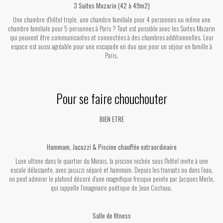
3 Suites Mazarin (42 à 49m2)
Une chambre d’hôtel triple, une chambre familiale pour 4 personnes ou même une
chambre familiale pour 5 personnes à Paris ? Tout est possible avec les Suites Mazarin
qui peuvent être communicantes et connectées à des chambres additionnelles. Leur
espace est aussi agréable pour une escapade en duo que pour un séjour en famille à
Paris.
Pour se faire chouchouter
BIEN ETRE
Hammam, Jacuzzi & Piscine chauffée extraordinaire
Luxe ultime dans le quartier du Marais, la piscine nichée sous l’hôtel invite à une
escale délassante, avec jacuzzi séparé et hammam. Depuis les transats ou dans l’eau,
on peut admirer le plafond décoré d’une magnifique fresque peinte par Jacques Merle,
qui rappelle l’imaginaire poétique de Jean Cocteau.
Salle de fitness