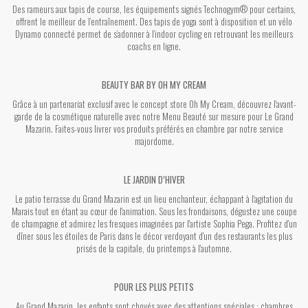
Des rameurs aux tapis de course, les équipements signés Technogym® pour certains,
offrent le meilleur de l’entraînement. Des tapis de yoga sont à disposition et un vélo
Dynamo connecté permet de s’adonner à l’indoor cycling en retrouvant les meilleurs
coachs en ligne.
BEAUTY BAR BY OH MY CREAM
Grâce à un partenariat exclusif avec le concept store Oh My Cream, découvrez l'avant-
garde de la cosmétique naturelle avec notre Menu Beauté sur mesure pour Le Grand
Mazarin. Faites-vous livrer vos produits préférés en chambre par notre service
majordome.
LE JARDIN D’HIVER
Le patio terrasse du Grand Mazarin est un lieu enchanteur, échappant à l'agitation du
Marais tout en étant au cœur de l'animation. Sous les frondaisons, dégustez une coupe
de champagne et admirez les fresques imaginées par l'artiste Sophia Pega. Profitez d'un
dîner sous les étoiles de Paris dans le décor verdoyant d'un des restaurants les plus
prisés de la capitale, du printemps à l'automne.
POUR LES PLUS PETITS
Au Grand Mazarin, les enfants sont choyés avec des attentions spéciales : chambres