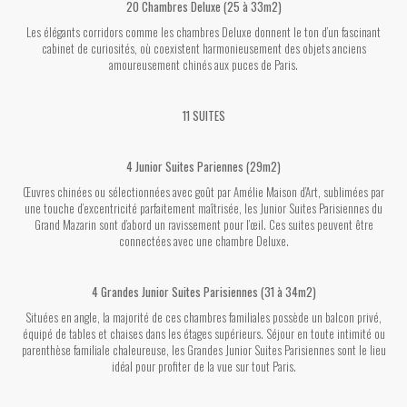
20 Chambres Deluxe (25 à 33m2)
Les élégants corridors comme les chambres Deluxe donnent le ton d’un fascinant
cabinet de curiosités, où coexistent harmonieusement des objets anciens
amoureusement chinés aux puces de Paris.
11 SUITES
4 Junior Suites Pariennes (29m2)
Œuvres chinées ou sélectionnées avec goût par Amélie Maison d’Art, sublimées par
une touche d’excentricité parfaitement maîtrisée, les Junior Suites Parisiennes du
Grand Mazarin sont d’abord un ravissement pour l’œil. Ces suites peuvent être
connectées avec une chambre Deluxe.
4 Grandes Junior Suites Parisiennes (31 à 34m2)
Situées en angle, la majorité de ces chambres familiales possède un balcon privé,
équipé de tables et chaises dans les étages supérieurs. Séjour en toute intimité ou
parenthèse familiale chaleureuse, les Grandes Junior Suites Parisiennes sont le lieu
idéal pour profiter de la vue sur tout Paris.