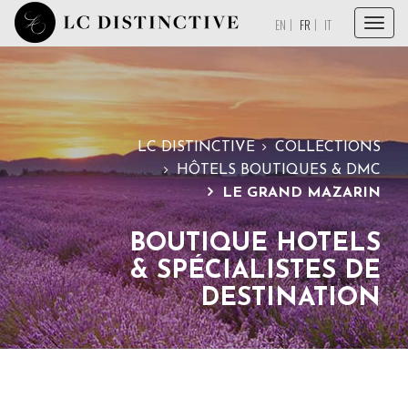
Menu
EN
FR
IT
ACCUEIL
À PROPOS
SERVICES
LC DISTINCTIVE
COLLECTIONS
HÔTELS BOUTIQUES & DMC
COLLECTIONS
LE GRAND MAZARIN
MAGAZINE
BOUTIQUE HOTELS
PAROLE À NOS PARTENAIRES
& SPÉCIALISTES DE
CONTACT
DESTINATION