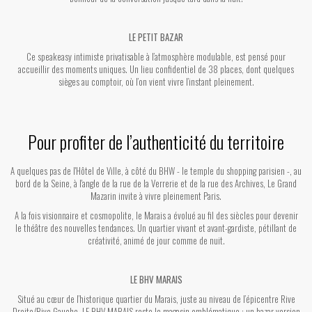
LE PETIT BAZAR
Ce speakeasy intimiste privatisable à l’atmosphère modulable, est pensé pour
accueillir des moments uniques. Un lieu confidentiel de 38 places, dont quelques
sièges au comptoir, où l’on vient vivre l’instant pleinement.
Pour profiter de l’authenticité du territoire
A quelques pas de l'Hôtel de Ville, à côté du BHW - le temple du shopping parisien -, au
bord de la Seine, à l'angle de la rue de la Verrerie et de la rue des Archives, Le Grand
Mazarin invite à vivre pleinement Paris.
A la fois visionnaire et cosmopolite, le Marais a évolué au fil des siècles pour devenir
le théâtre des nouvelles tendances. Un quartier vivant et avant-gardiste, pétillant de
créativité, animé de jour comme de nuit.
LE BHV MARAIS
Situé au cœur de l’historique quartier du Marais, juste au niveau de l’épicentre Rive
Droite/Rive Gauche, LE BHV MARAIS reste le magasin emblématique : un bazar version