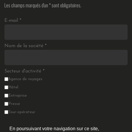
Les champs marqués d'un
*
sont obligatoires.
E-mail
*
Nom de la société
*
Secteur d'activité
*
Agence de voyages
Hôtel
Entreprise
Presse
Tour-opérateur
MICE
En poursuivant votre navigation sur ce site,
Autre