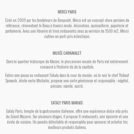
MERCI PARIS
Créé en 2009 par les fondateurs de Bonpoint, Merci est un concept-store parisien de
référence, réinventant le Beau à travers mode, décoration, quincaillerie, papeterie et
parfumerie. Avec une librairie et trois restaurants sous sa verrière de 1500 m2, Merci
cultive un parti-pris éclectique.
MUSÉE CARNAVALET
Dans le quartier historique du Marais, le plus ancien musée de Paris est entièrement
consacré à l’histoire de de la capitale.
Faites une pause au restaurant Fabula dans la cour du musée, où le soir le chef Thibaut
Spiwack, étoile verte Michelin, propose une carte généreuse et responsable : végétal,
poisson, viande, sucré.
EATALY PARIS MARAIS
Eataly Paris, temple de la gastronomie italienne, offre une expérience dolce vita près
du Grand Mazarin. Sur plusieurs étages, il propose 6 restaurants, une épicerie et une
école de cuisine. Un paradis délectable et responsable pour savourer et acheter les
meilleurs produits italiens.