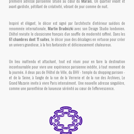
première adresse parisienne située au cœur du
Marais
. Un quartier vivant et
avant-gardiste, pétillant de créativité, vibrant de jour comme de nuit.
Inspiré et élégant, le décor est signé par l’architecte d’intérieur suédois de
renommée internationale,
Martin Brudnizki
avec son Design Studio londonien.
L’hôtel revisite le classicisme français d’un souffle de modernité raffiné. Dans les
61 chambres dont 11 suites
, le décor joue des décalages en virtuose pour créer
un univers grandiose, à la fois fantaisiste et délicieusement chaleureux.
Un lieu inattendu et attachant, tout est réuni pour en faire la destination
incontournable pour vivre une expérience parisienne inédite, à tout moment de
la journée. A deux pas de l’Hôtel de Ville, du BHV - temple du shopping parisien -
et de la Seine, à l’angle de la rue de la Verrerie et de la rue des Archives, Le
Grand Mazarin invite à vivre Paris intensément. Une nouvelle adresse singulière,
comme une parenthèse de luxueuse sérénité au cœur de l’effervescence.