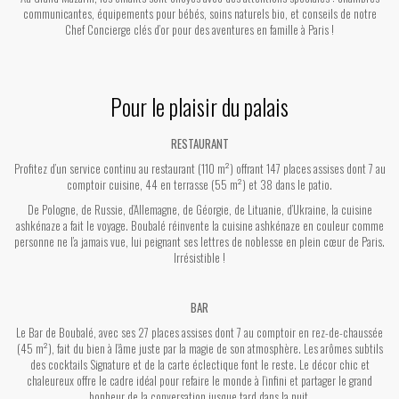
communicantes, équipements pour bébés, soins naturels bio, et conseils de notre
Chef Concierge clés d’or pour des aventures en famille à Paris !
Pour le plaisir du palais
RESTAURANT
Profitez d’un service continu au restaurant (110 m²) offrant 147 places assises dont 7 au
comptoir cuisine, 44 en terrasse (55 m²) et 38 dans le patio.
De Pologne, de Russie, d’Allemagne, de Géorgie, de Lituanie, d’Ukraine, la cuisine
ashkénaze a fait le voyage. Boubalé réinvente la cuisine ashkénaze en couleur comme
personne ne l’a jamais vue, lui peignant ses lettres de noblesse en plein cœur de Paris.
Irrésistible !
BAR
Le Bar de Boubalé, avec ses 27 places assises dont 7 au comptoir en rez-de-chaussée
(45 m²), fait du bien à l’âme juste par la magie de son atmosphère. Les arômes subtils
des cocktails Signature et de la carte éclectique font le reste. Le décor chic et
chaleureux offre le cadre idéal pour refaire le monde à l’infini et partager le grand
bonheur de la conversation jusque tard dans la nuit.